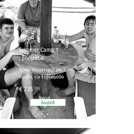
Summer Camp 1
εβδομάδα
έξοδα συμμετοχής για 1
έφηβο, για 1 εβδομάδα
€ 235
Δωρεά