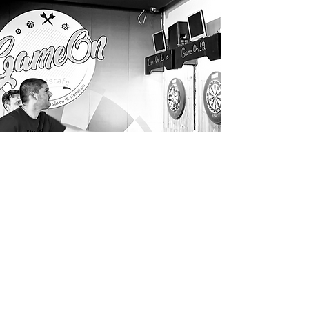
Summer Camp 3
εβδομάδες
έξοδα συμμετοχής για 1
έφηβο, για 3 εβδομάδες
€ 700
Δωρεά