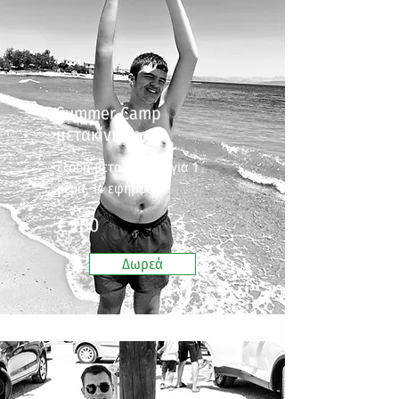
Summer Camp
μετακίνηση
έξοδα μετακίνησης για 1
μέρα, 14 εφήβους
€ 180
Δωρεά